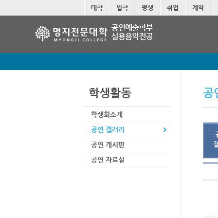
본문 바로가기
대학
입학
평생
취업
계약
학생활동
공
학생회소개
공연 갤러리
공연 게시판
공연 자료실