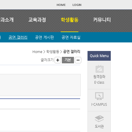
HOME
LOGIN
학과소개
교육과정
학생활동
커뮤니티
개
공연 갤러리
공연 게시판
공연 자료실
Home >
학생활동
>
공연 갤러리
Quick Menu
글자크기
원격강좌
E-class
I-CAMPUS
도서관